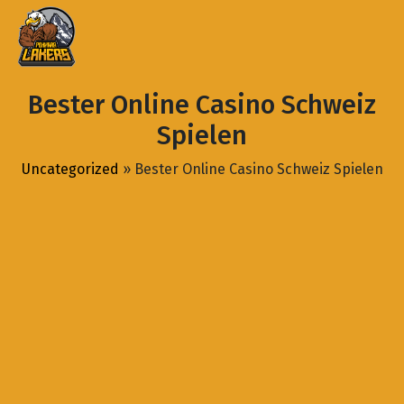
Bester Online Casino Schweiz
Spielen
Uncategorized
»
Bester Online Casino Schweiz Spielen