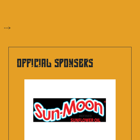
-->
OFFICIAL SPONSERS