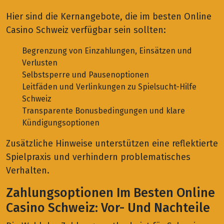
Hier sind die Kernangebote, die im besten Online
Casino Schweiz verfügbar sein sollten:
Begrenzung von Einzahlungen, Einsätzen und
Verlusten
Selbstsperre und Pausenoptionen
Leitfäden und Verlinkungen zu Spielsucht-Hilfe
Schweiz
Transparente Bonusbedingungen und klare
Kündigungsoptionen
Zusätzliche Hinweise unterstützen eine reflektierte
Spielpraxis und verhindern problematisches
Verhalten.
Zahlungsoptionen Im Besten Online
Casino Schweiz: Vor- Und Nachteile