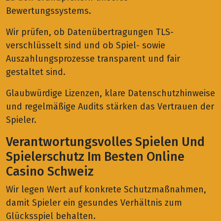
Bewertungssystems.
Wir prüfen, ob Datenübertragungen TLS-
verschlüsselt sind und ob Spiel- sowie
Auszahlungsprozesse transparent und fair
gestaltet sind.
Glaubwürdige Lizenzen, klare Datenschutzhinweise
und regelmäßige Audits stärken das Vertrauen der
Spieler.
Verantwortungsvolles Spielen Und
Spielerschutz Im Besten Online
Casino Schweiz
Wir legen Wert auf konkrete Schutzmaßnahmen,
damit Spieler ein gesundes Verhältnis zum
Glücksspiel behalten.