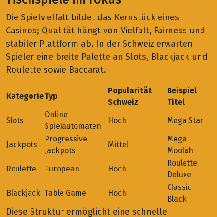
Die Spielvielfalt bildet das Kernstück eines
Casinos; Qualität hängt von Vielfalt, Fairness und
stabiler Plattform ab. In der Schweiz erwarten
Spieler eine breite Palette an Slots, Blackjack und
Roulette sowie Baccarat.
Popularität
Beispiel
Kategorie
Typ
Schweiz
Titel
Online
Slots
Hoch
Mega Star
Spielautomaten
Progressive
Mega
Jackpots
Mittel
Jackpots
Moolah
Roulette
Roulette
European
Hoch
Deluxe
Classic
Blackjack
Table Game
Hoch
Black
Diese Struktur ermöglicht eine schnelle